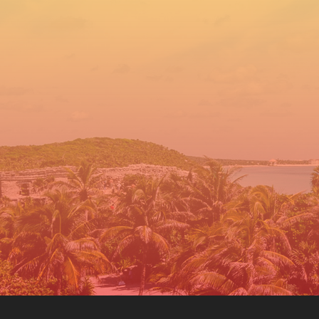
Pide tu cotización hoy
 luego, en COVENTUR DMC te daremos la respues
buscando